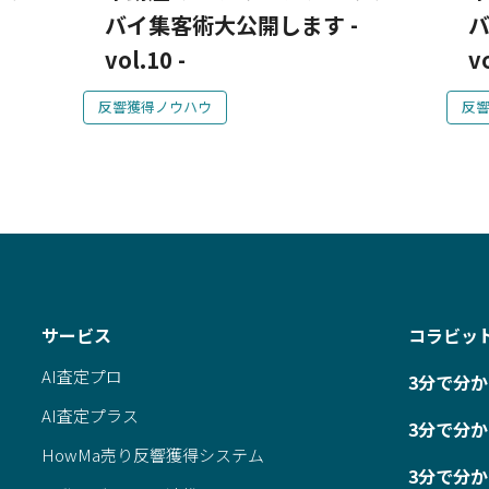
バイ集客術大公開します -
バ
vol.10 -
vo
反響獲得ノウハウ
反
サービス
コラビッ
AI査定プロ
3分で分か
AI査定プラス
3分で分か
HowMa売り反響獲得システム
3分で分か