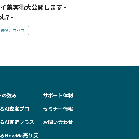
イ集客術大公開します -
l.7 -
響獲得ノウハウ
トの強み
サポート体制
るAI査定プロ
セミナー情報
るAI査定プラス
お問い合わせ
るHowMa売り反