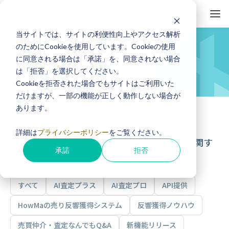
当サイトでは、サイトの利便性向上やアクセス解析
のためにCookieを使用しています。Cookieの使用
お役立ち情報
に同意される場合は「承諾」を、同意されない場合
は「拒否」を選択してください。
Cookieを拒否された場合でもサイトはご利用いた
だけますが、一部の機能が正しく動作しない場合が
ホーム
お役立ち情報
あります。
詳細は
プライバシーポリシー
をご覧ください。
不動産業務・不動産テック・弊社サービスに関す
承諾
拒否
るお役立ち情報を発信しています。
すべて
AI査定プラス
AI査定プロ
API提供
HowMaの売り反響獲得システム
反響獲得ノウハウ
売買仲介・査定なんでもQ&A
新機能リリース