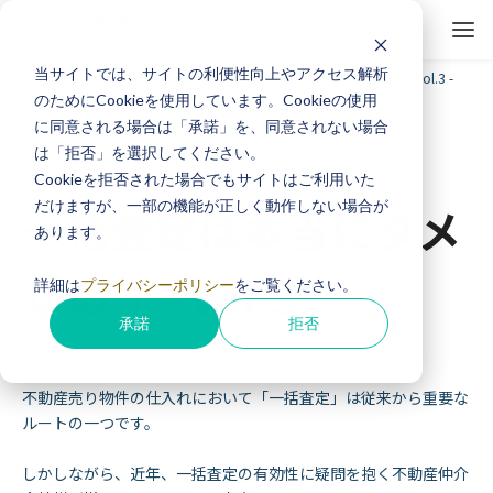
当サイトでは、サイトの利便性向上やアクセス解析
ホーム
お役立ち情報
一括査定は本当にダメなのか - vol.3 -
のためにCookieを使用しています。Cookieの使用
に同意される場合は「承諾」を、同意されない場合
は「拒否」を選択してください。
反響獲得ノウハウ
Cookieを拒否された場合でもサイトはご利用いた
だけますが、一部の機能が正しく動作しない場合が
一括査定は本当にダメ
あります。
なのか - vol.3 -
詳細は
プライバシーポリシー
をご覧ください。
承諾
拒否
編集部
2025/03/25 17:45:00
不動産売り物件の仕入れにおいて「一括査定」は従来から重要な
ルートの一つです。
しかしながら、近年、一括査定の有効性に疑問を抱く不動産仲介