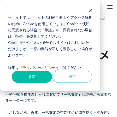
当サイトでは、サイトの利便性向上やアクセス解析
ホーム
お役立ち情報
一括査定は本当にダメなのか - vol.1 -
のためにCookieを使用しています。Cookieの使用
に同意される場合は「承諾」を、同意されない場合
は「拒否」を選択してください。
反響獲得ノウハウ
Cookieを拒否された場合でもサイトはご利用いた
だけますが、一部の機能が正しく動作しない場合が
一括査定は本当にダメ
あります。
なのか - vol.1 -
詳細は
プライバシーポリシー
をご覧ください。
承諾
拒否
編集部
2025/03/18 17:45:00
不動産売り物件の仕入れにおいて「一括査定」は従来から重要な
ルートの一つです。
しかしながら、近年、一括査定の有効性に疑問を抱く不動産仲介