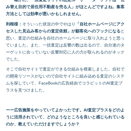
み替え目的で居住用不動産を売る人」がほとんどですよね。集客
方法としては効率が悪いかもしれません。
利根様：
そういった状況の中でやはり
「自社ホームページにアク
セスした見込み客からの査定依頼」が顧客化へのフックになる
と
思い、査定の仕組みを自社のホームページに取り入れようと思っ
ていました。また、一括査定は反響の数は出るので、自分達のタ
ーゲットに合っていない反響対応に人の力が取られるのがネック
でした。
そこで自社サイトで査定ができる仕組みを模索しました。自社で
の開発リソースがないので自社サイトに組み込める査定のシステ
ムを探していて、FaceBookの広告経由でコラビットのAI査定プ
ラスを見つけました。
ーー広告施策をやっていてよかったです。AI査定プラスをどのよ
うに活用されていて、どのようなところを良いと感じられている
のか、教えていただけますでしょうか？