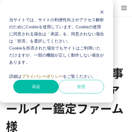
当サイトでは、サイトの利便性向上やアクセス解析
ホーム
導入事例
のためにCookieを使用しています。Cookieの使用
AI査定プラス 導入事例：vol.2 株式会社アールイー鑑定ファーム様
に同意される場合は「承諾」を、同意されない場合
は「拒否」を選択してください。
Cookieを拒否された場合でもサイトはご利用いた
AI査定プラス
導入事例
だけますが、一部の機能が正しく動作しない場合が
あります。
AI査定プラス 導入事
詳細は
プライバシーポリシー
をご覧ください。
例：vol.2 株式会社ア
承諾
拒否
ールイー鑑定ファーム
様