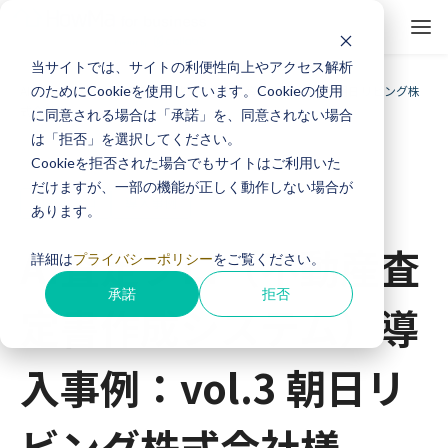
当サイトでは、サイトの利便性向上やアクセス解析
ホーム
導入事例
のためにCookieを使用しています。Cookieの使用
AI査定プロ（不動産査定書作成システム）導入事例：vol.3 朝日リビング株
式会社様
に同意される場合は「承諾」を、同意されない場合
は「拒否」を選択してください。
Cookieを拒否された場合でもサイトはご利用いた
だけますが、一部の機能が正しく動作しない場合が
AI査定プロ
導入事例
あります。
AI査定プロ（不動産査
詳細は
プライバシーポリシー
をご覧ください。
承諾
拒否
定書作成システム）導
入事例：vol.3 朝日リ
ビング株式会社様